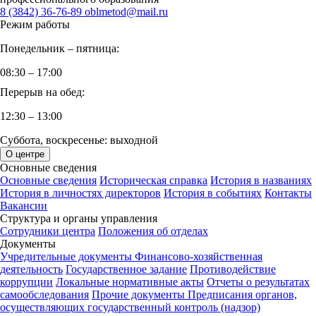
8 (3842) 36-76-89
oblmetod@mail.ru
Режим работы
Понедельник – пятница:
08:30 – 17:00
Перерыв на обед:
12:30 – 13:00
Суббота, воскресенье: выходной
О центре
Основные сведения
Основные сведения
Историческая справка
История в названиях
История в личностях директоров
История в событиях
Контакты
Вакансии
Структура и органы управления
Сотрудники центра
Положения об отделах
Документы
Учредительные документы
Финансово-хозяйственная
деятельность
Государственное задание
Противодействие
коррупции
Локальные нормативные акты
Отчеты о результатах
самообследования
Прочие документы
Предписания органов,
осуществляющих государственный контроль (надзор)