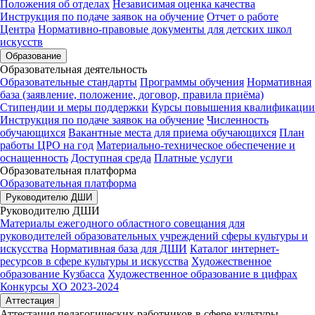
Положения об отделах
Независимая оценка качества
Инструкция по подаче заявок на обучение
Отчет о работе
Центра
Нормативно-правовые документы для детских школ
искусств
Образование
Образовательная деятельность
Образовательные стандарты
Программы обучения
Нормативная
база (заявление, положение, договор, правила приёма)
Стипендии и меры поддержки
Курсы повышения квалификации
Инструкция по подаче заявок на обучение
Численность
обучающихся
Вакантные места для приема обучающихся
План
работы ЦРО на год
Материально-техническое обеспечение и
оснащенность
Доступная среда
Платные услуги
Образовательная платформа
Образовательная платформа
Руководителю ДШИ
Руководителю ДШИ
Материалы ежегодного областного совещания для
руководителей образовательных учреждений сферы культуры и
искусства
Нормативная база для ДШИ
Каталог интернет-
ресурсов в сфере культуры и искусства
Художественное
образование Кузбасса
Художественное образование в цифрах
Конкурсы ХО 2023-2024
Аттестация
Аттестация педагогических работников в сфере культуры