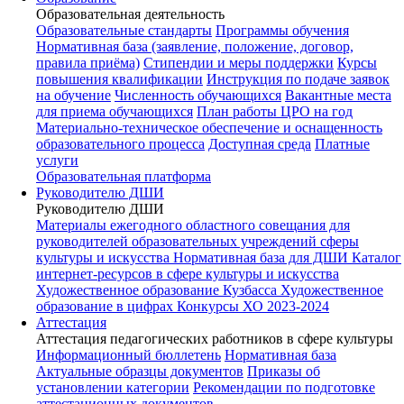
Образовательная деятельность
Образовательные стандарты
Программы обучения
Нормативная база (заявление, положение, договор,
правила приёма)
Стипендии и меры поддержки
Курсы
повышения квалификации
Инструкция по подаче заявок
на обучение
Численность обучающихся
Вакантные места
для приема обучающихся
План работы ЦРО на год
Материально-техническое обеспечение и оснащенность
образовательного процесса
Доступная среда
Платные
услуги
Образовательная платформа
Руководителю ДШИ
Руководителю ДШИ
Материалы ежегодного областного совещания для
руководителей образовательных учреждений сферы
культуры и искусства
Нормативная база для ДШИ
Каталог
интернет-ресурсов в сфере культуры и искусства
Художественное образование Кузбасса
Художественное
образование в цифрах
Конкурсы ХО 2023-2024
Аттестация
Аттестация педагогических работников в сфере культуры
Информационный бюллетень
Нормативная база
Актуальные образцы документов
Приказы об
установлении категории
Рекомендации по подготовке
аттестационных документов