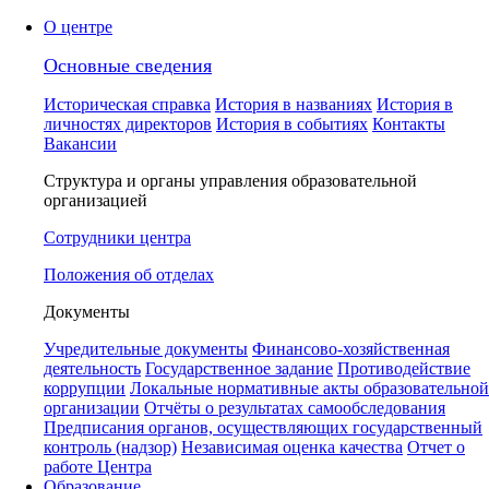
О центре
Основные сведения
Историческая справка
История в названиях
История в
личностях директоров
История в событиях
Контакты
Вакансии
Структура и органы управления образовательной
организацией
Сотрудники центра
Положения об отделах
Документы
Учредительные документы
Финансово-хозяйственная
деятельность
Государственное задание
Противодействие
коррупции
Локальные нормативные акты образовательной
организации
Отчёты о результатах самообследования
Предписания органов, осуществляющих государственный
контроль (надзор)
Независимая оценка качества
Отчет о
работе Центра
Образование